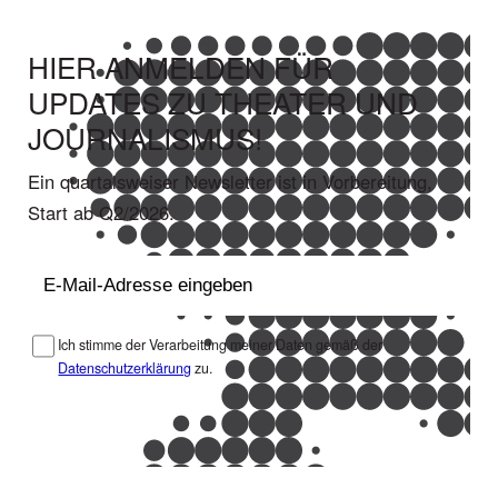
HIER ANMELDEN FÜR
UPDATES ZU THEATER UND
JOURNALISMUS!
Ein quartalsweiser Newsletter ist in Vorbereitung,
Start ab Q2/2026.
E-
Mail
(erforderlich)
Datenschutz
(erforderlich)
Ich stimme der Verarbeitung meiner Daten gemäß der
Datenschutzerklärung
zu.