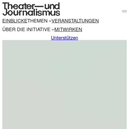
M
e
EINBLICKE
THEMEN
VERANSTALTUNGEN
n
u
ÜBER DIE INITIATIVE
MITWIRKEN
Unterstützen