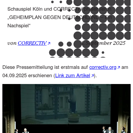
Schauspiel Köln und CORRECTIV präsentieren
„GEHEIMPLAN GEGEN DEUTSCHLAND – Ein
Nachspiel“
von
CORRECTIV
4. September 2025
Diese Pressemitteilung ist erstmals auf
correctiv.org
am
04.09.2025 erschienen (
Link zum Artikel
).