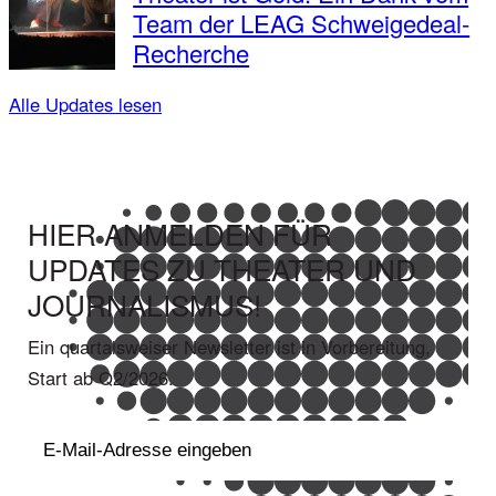
Team der LEAG Schweigedeal-
Recherche
Alle Updates lesen
HIER ANMELDEN FÜR
UPDATES ZU THEATER UND
JOURNALISMUS!
Ein quartalsweiser Newsletter ist in Vorbereitung,
Start ab Q2/2026.
E-
Mail
(erforderlich)