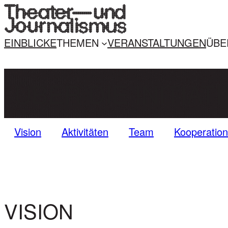
EINBLICKE
THEMEN
VERANSTALTUNGEN
ÜBER
ÜBER DIE INITIAT
Vision
Aktivitäten
Team
Kooperation
VISION