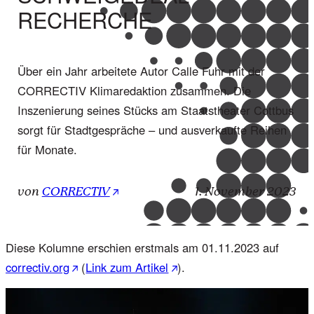
RECHERCHE
Über ein Jahr arbeitete Autor Calle Fuhr mit der
CORRECTIV Klimaredaktion zusammen. Die
Inszenierung seines Stücks am Staatstheater Cottbus
sorgt für Stadtgespräche – und ausverkaufte Reihen
für Monate.
von
CORRECTIV
1. November 2023
Diese Kolumne erschien erstmals am 01.11.2023 auf
correctiv.org
(
Link zum Artikel
).