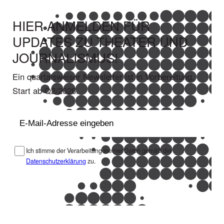
HIER ANMELDEN FÜR
UPDATES ZU THEATER UND
JOURNALISMUS!
Ein quartalsweiser Newsletter ist in Vorbereitung,
Start ab Q2/2026.
E-
Mail
(erforderlich)
Datenschutz
(erforderlich)
Ich stimme der Verarbeitung meiner Daten gemäß der
Datenschutzerklärung
zu.