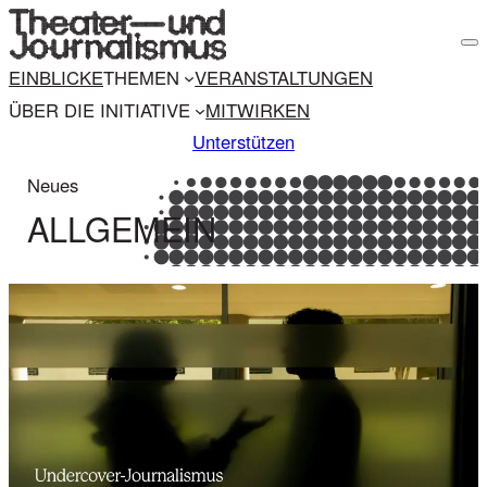
M
e
EINBLICKE
THEMEN
VERANSTALTUNGEN
n
u
ÜBER DIE INITIATIVE
MITWIRKEN
Unterstützen
Neues
ALLGEMEIN